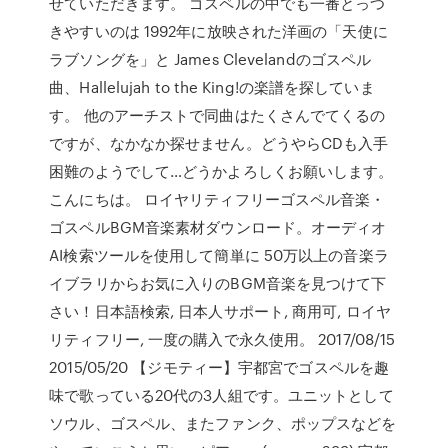
せていただきます。 ゴスペルの中でも一番とっつ
きやすいのは 1992年に放映された洋画の「天使に
ラブソングを」と James Clevelandのゴスペル
曲、Hallelujah to the King!の楽譜を探していま
す。 他のアーチストで同曲はたくさんでてくるの
ですが、なかなか探せません。どうやらCDも入手
困難のようでして…どうかよろしくお願いします。
こんにちは。 ロイヤリティフリーゴスペル音楽・
ゴスペルBGM音楽素材ダウンロード。オーディオ
AI検索ツールを使用して簡単に 50万以上の音楽ラ
イブラリからお気に入りのBGM音楽を見つけて下
さい！日本語検索, 日本人サポート, 商用可, ロイヤ
リティフリー, 一度の購入で永久使用。 2017/08/15
2015/05/20 【ジモティー】宇都宮でゴスペルを趣
味で歌っている20代の3人組です。ユニットとして
ソウル、ゴスペル、またファンク、ポップスなどを