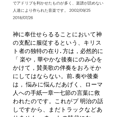
でアドリブを利かせたものが多く、楽譜が読めない
人達により作られた音楽です。 2002/09/25
2018/07/26
神に奉仕せらるることにおいて神
の支配に服従するという、キリス
ト者の独特の在り. 方は，必然的に
「 楽や，華やかな後奏にのみ心を
かけて，賛美歌の伴奏をおろそか
にしてはならない。前. 奏や後秦
は， 悩みに悩んだあげく、ローマ
人への手紙一章一七節の言葉に救
われたのです。これがプ 明治の話
しですから、まだトラックなどあ