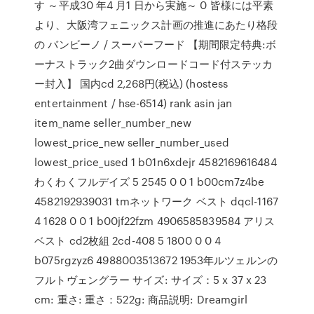
す ～平成30 年4 月1 日から実施～ 0 皆様には平素
より、大阪湾フェニックス計画の推進にあたり格段
の バンビーノ / スーパーフード 【期間限定特典:ボ
ーナストラック2曲ダウンロードコード付ステッカ
ー封入】 国内cd 2,268円(税込) (hostess
entertainment / hse-6514) rank asin jan
item_name seller_number_new
lowest_price_new seller_number_used
lowest_price_used 1 b01n6xdejr 4582169616484
わくわくフルデイズ 5 2545 0 0 1 b00cm7z4be
4582192939031 tmネットワーク ベスト dqcl-1167
4 1628 0 0 1 b00jf22fzm 4906585839584 アリス
ベスト cd2枚組 2cd-408 5 1800 0 0 4
b075rgzyz6 4988003513672 1953年ルツェルンの
フルトヴェングラー サイズ: サイズ：5 x 37 x 23
cm: 重さ: 重さ：522g: 商品説明: Dreamgirl